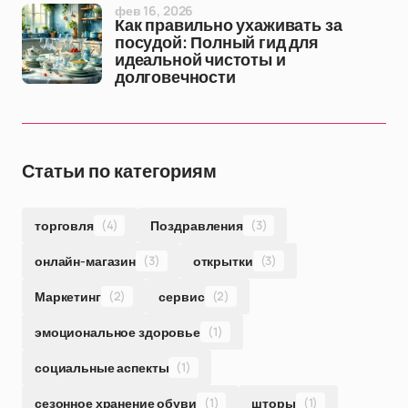
фев 16, 2026
Как правильно ухаживать за
посудой: Полный гид для
идеальной чистоты и
долговечности
Статьи по категориям
торговля
(4)
Поздравления
(3)
онлайн-магазин
(3)
открытки
(3)
Маркетинг
(2)
сервис
(2)
эмоциональное здоровье
(1)
социальные аспекты
(1)
сезонное хранение обуви
(1)
шторы
(1)